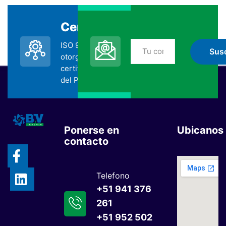
Certificada
Suscripción
ISO 9001:2015
No te pierdas nada
otorgada por la
de BYV
certificadora SGS
suscribiéndote
del Perú.
Ponerse en
Ubicanos
contacto
Telefono
+51 941 376
261
+51 952 502